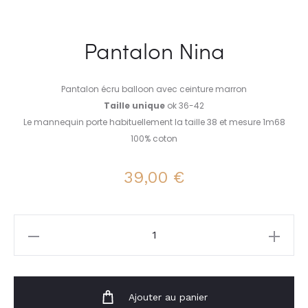
Pantalon Nina
Pantalon écru balloon avec ceinture marron
Taille unique
ok 36-42
Le mannequin porte habituellement la taille 38 et mesure 1m68
100% coton
39,00
€
quantité
de
Pantalon
Nina
Ajouter au panier