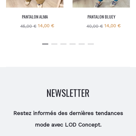
PANTALON ALMA
PANTALON BLUEY
Le
Le
Le
Le
14,00
€
14,00
€
45,00
€
40,00
€
prix
prix
prix
prix
initial
actuel
initial
actuel
était :
est :
était :
est :
45,00 €.
14,00 €.
40,00 €.
14,00 €
NEWSLETTER
Restez informés des dernières tendances
mode avec LOD Concept.