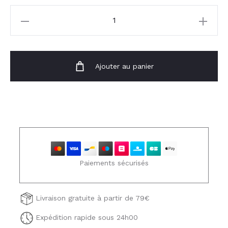
quantité
de
Pantalon
Idylle
Ajouter au panier
Paiements sécurisés
Livraison gratuite à partir de 79€
Expédition rapide sous 24h00