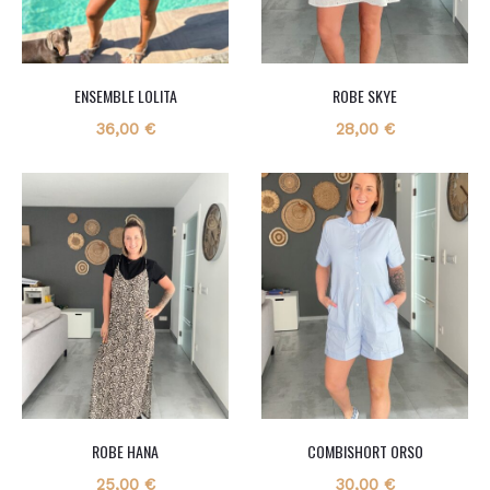
ENSEMBLE LOLITA
ROBE SKYE
36,00
€
28,00
€
ROBE HANA
COMBISHORT ORSO
25,00
€
30,00
€