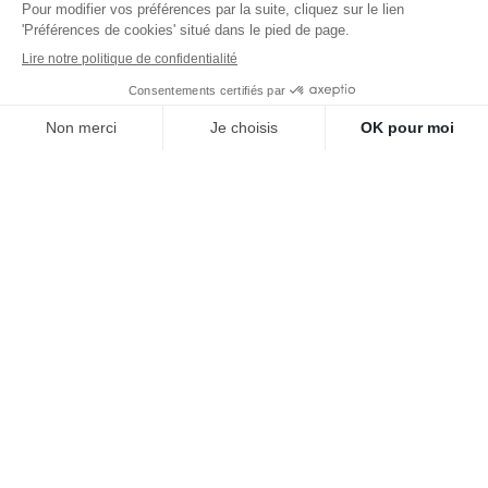
ROBE ALIX
COMBINAISON CHARLIE
Le
Le
Le
Le
20,00
€
18,00
€
39,00
€
59,00
€
prix
prix
prix
prix
actuel
initial
initial
actuel
est :
était :
était :
est :
20,00 €.
39,00 €.
59,00 €.
18,00 €
NEWSLETTER
Restez informés des dernières tendances
mode avec LOD Concept.