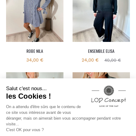
ROBE NILA
ENSEMBLE ELISA
Le
Le
34,00
€
24,00
€
40,00
€
prix
prix
actuel
initial
est :
était :
24,00 €.
40,00 €.