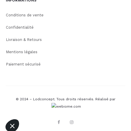
INFORMATIONS
Conditions de vente
Confidentialité
Livraison & Retours
Mentions légales
Paiement sécurisé
© 2024 – Lodconcept. Tous droits réservés.
Réalisé par
F
I
a
n
c
s