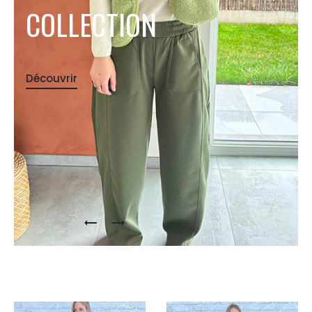
C
O
L
L
E
C
T
I
O
N
Découvrir