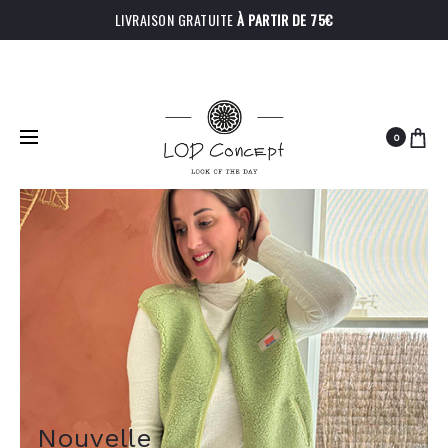
LIVRAISON GRATUITE
À PARTIR DE 75€
0
N
o
u
v
e
l
l
e