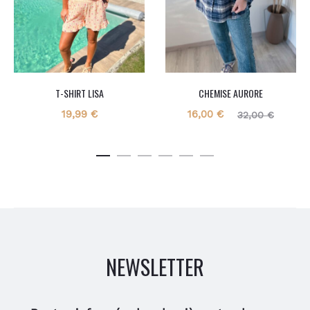
T-SHIRT LISA
CHEMISE AURORE
Le
Le
19,99
€
16,00
€
32,00
€
prix
prix
actuel
initial
est :
était :
16,00 €.
32,00 €.
NEWSLETTER