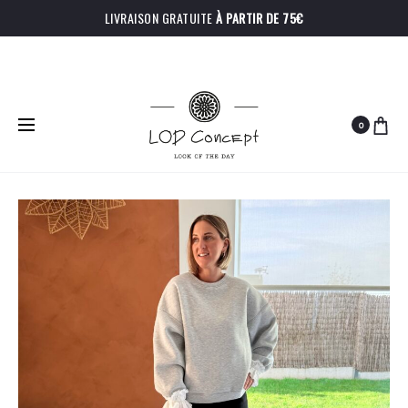
LIVRAISON GRATUITE
À PARTIR DE 75€
0
PRODU
PANTALON
CHEMISE
Accueil
Hauts
Sweat Vasco
NINA
LYNN
NAVIGA