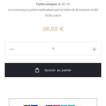
Taille unique
ok 36-42
Le mannequin porte habituellement la taille 38 et mesure 1m68
100% coton
36,00
€
quantité
de
Sweat
Vasco
Ajouter au panier