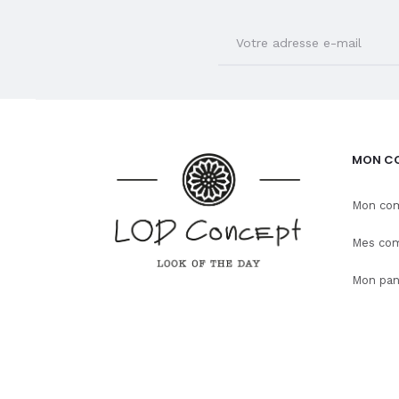
MON C
Mon co
Mes co
Mon pan