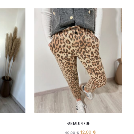
Ce
Ce
PANTALON ZOÉ
produit
produ
Le
Le
Le
12,00
€
40,00
€