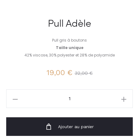
Pull Adèle
Pull gris à boutons
Taille unique
42% viscose, 30% polyester et 28% de polyamide
Le
Le
19,00
€
32,00
€
prix
prix
quantité
actuel
initial
de
Pull
est :
était :
Adèle
Ajouter au panier
19,00 €.
32,00 €.