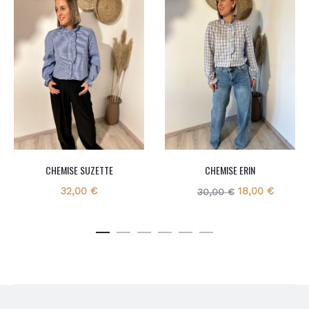
CHEMISE SUZETTE
CHEMISE ERIN
Le
Le
32,00
€
18,00
€
30,00
€
prix
prix
initial
actuel
était :
est :
30,00 €.
18,00 €