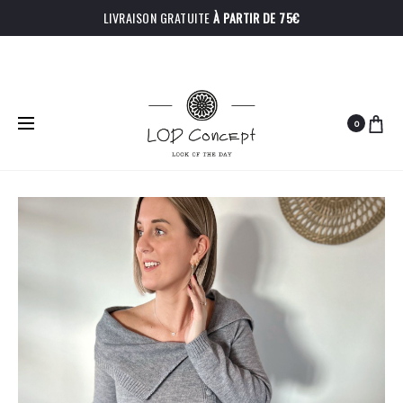
LIVRAISON GRATUITE
À PARTIR DE 75€
0
PRODU
PANTALON
PANTALON
Accueil
Hauts
Pull Adèle
GARANCE
ROXANE
NAVIGA