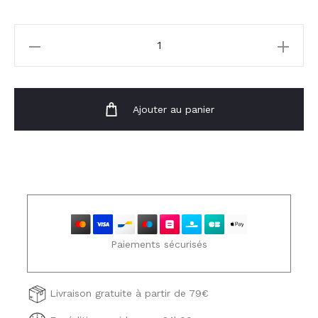
29,00 €.
17,50 €.
quantité
de
Chemise
Lola
Ajouter au panier
Paiements sécurisés
Livraison gratuite à partir de 79€