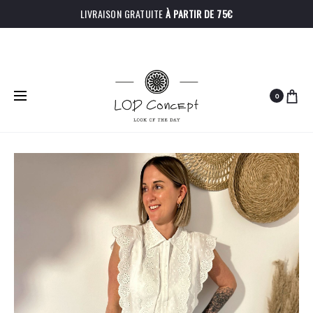
LIVRAISON GRATUITE
À PARTIR DE 75€
0
PRODU
SHORT
COMBINAI
Accueil
Hauts
Chemise Lola
TOM
RALPH
NAVIGA