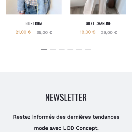
GILET KIRA
GILET CHARLINE
Le
Le
Le
Le
21,00
€
19,00
€
35,00
€
29,00
€
prix
prix
prix
prix
actuel
initial
actuel
initial
est :
était :
est :
était :
21,00 €.
35,00 €.
19,00 €.
29,00 €.
NEWSLETTER
Restez informés des dernières tendances
mode avec LOD Concept.