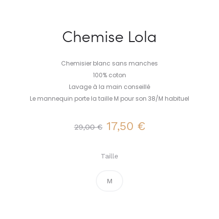
Chemise Lola
Chemisier blanc sans manches
100% coton
Lavage à la main conseillé
Le mannequin porte la taille M pour son 38/M habituel
Le
Le
17,50
€
29,00
€
prix
prix
Taille
initial
actuel
M
était :
est :