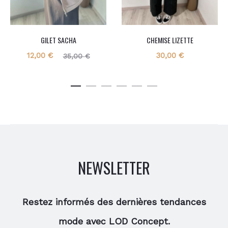
GILET SACHA
CHEMISE LIZETTE
Le
Le
12,00
€
30,00
€
35,00
€
prix
prix
actuel
initial
est :
était :
12,00 €.
35,00 €.
NEWSLETTER
Restez informés des dernières tendances
mode avec LOD Concept.