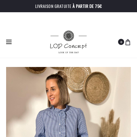
LIVRAISON GRATUITE
À PARTIR DE 75€
0
PRODU
CHEMISE
GILET
Accueil
Hauts
Chemise Suzette
FAUVE
VICTORIEN
NAVIGA