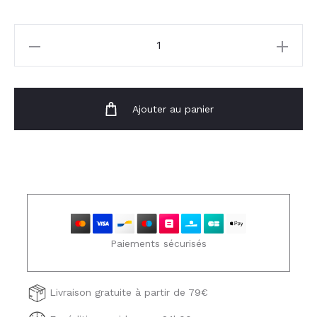
quantité
de
Chemise
Suzette
Ajouter au panier
Paiements sécurisés
Livraison gratuite à partir de 79€