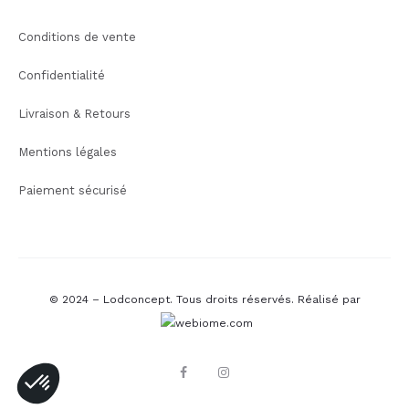
Conditions de vente
Confidentialité
Livraison & Retours
Mentions légales
Paiement sécurisé
© 2024 – Lodconcept. Tous droits réservés.
Réalisé par
F
I
a
n
c
s