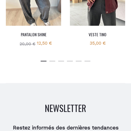
PANTALON SHINE
VESTE TINO
Le
Le
12,50
€
35,00
€
20,00
€
prix
prix
initial
actuel
était :
est :
20,00 €.
12,50 €.
NEWSLETTER
Restez informés des dernières tendances