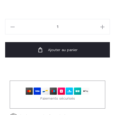
quantité
de
Veste
Maggy
Ajouter au panier
Paiements sécurisés