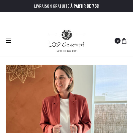
LIVRAISON GRATUITE
À PARTIR DE 75€
0
PRODU
CHEMISE
CHEMISE
Accueil
Manteaux/vestes
Veste Anna
OLIVIA
BRIDGERT
NAVIGA