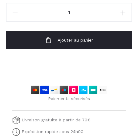
quantité
de
Veste
Anna
Ajouter au panier
Paiements sécurisés
Livraison gratuite à partir de 79€
Expédition rapide sous 24h00