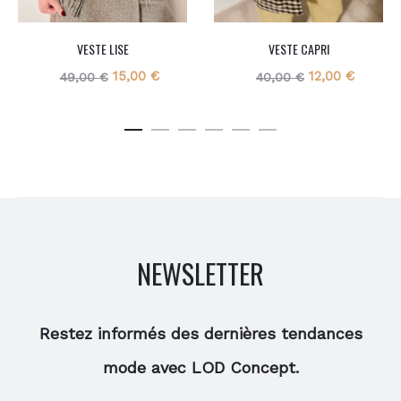
VESTE LISE
VESTE CAPRI
Le
Le
Le
Le
15,00
€
12,00
€
49,00
€
40,00
€
prix
prix
prix
prix
initial
actuel
initial
actuel
était :
est :
était :
est :
49,00 €.
15,00 €.
40,00 €.
12,00 €
NEWSLETTER
Restez informés des dernières tendances
mode avec LOD Concept.