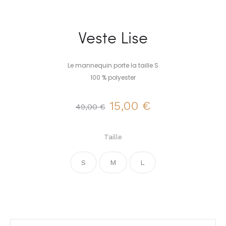
Veste Lise
Le mannequin porte la taille S
100 % polyester
Le
Le
15,00
€
49,00
€
prix
prix
Taille
initial
actuel
S
M
L
était :
est :
49,00 €.
15,00 €.