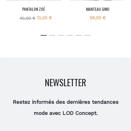
PANTALON ZOÉ
MANTEAU GINO
Le
Le
12,00
€
59,00
€
40,00
€
prix
prix
initial
actuel
était :
est :
40,00 €.
12,00 €.
NEWSLETTER
Restez informés des dernières tendances
mode avec LOD Concept.