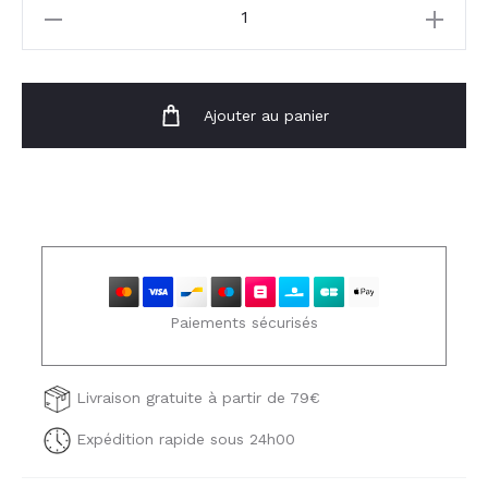
quantité
de
Veste
Lise
Ajouter au panier
Paiements sécurisés
Livraison gratuite à partir de 79€
Expédition rapide sous 24h00