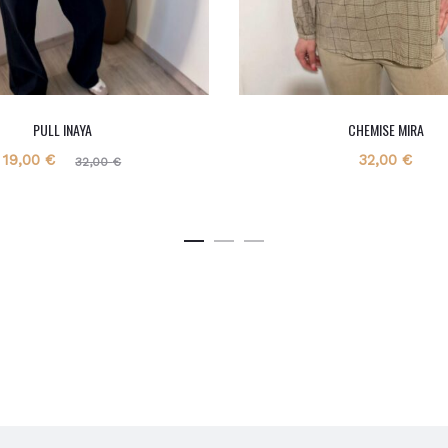
PULL INAYA
CHEMISE MIRA
e
Le
19,00
€
32,00
€
32,00
€
x
prix
l
initial
:
était :
.
32,00 €.