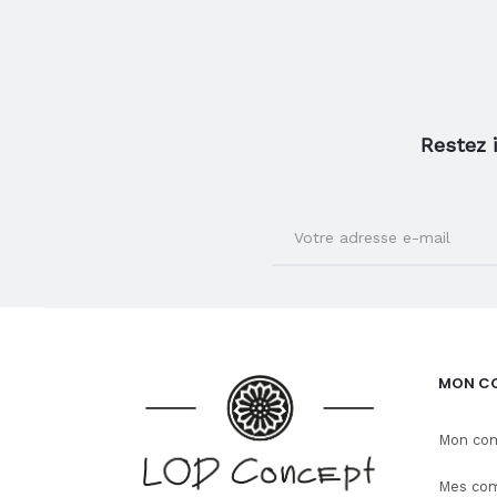
page
du
produit
Restez 
MON C
Mon co
Mes co