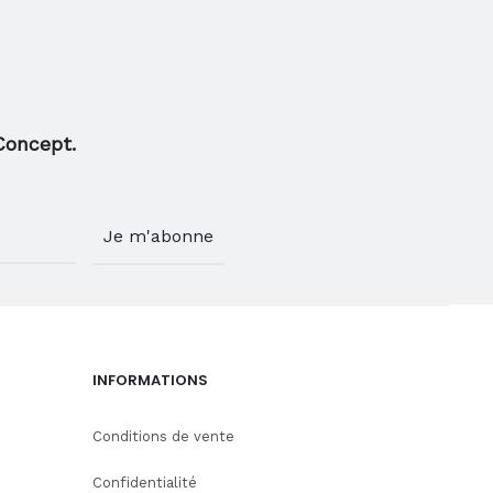
page
page
du
du
produit
produ
Concept.
INFORMATIONS
Conditions de vente
Confidentialité