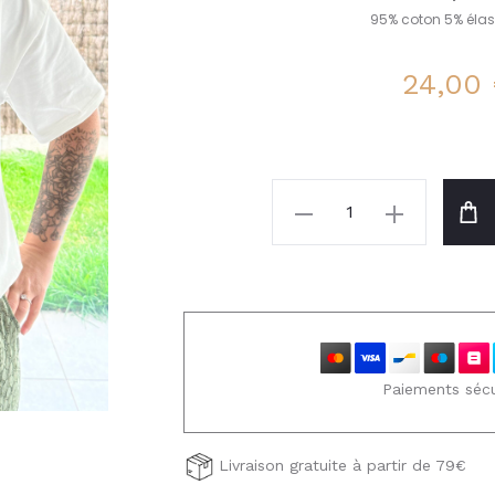
95% coton 5% éla
24,00
quantité
de
T-
shirt
Mattia
Paiements sécu
Livraison gratuite à partir de 79€