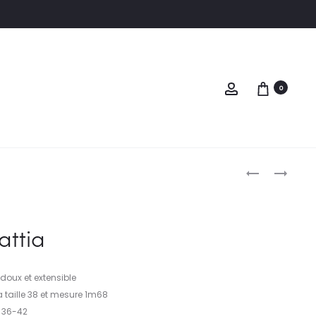
Compte
0
PRODUC
PANTALON
CHEMISE
CYRUS
BLUE
NAVIGAT
attia
doux et extensible
 taille 38 et mesure 1m68
 36-42