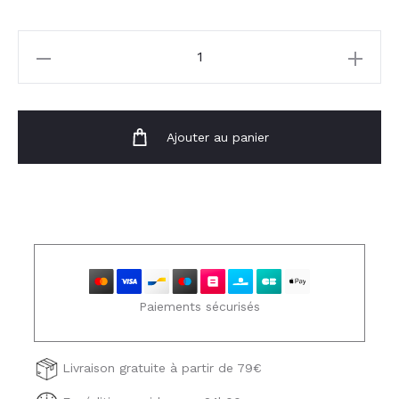
quantité
de
Pantalon
Ginny
Ajouter au panier
Paiements sécurisés
Livraison gratuite à partir de 79€