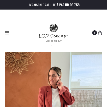
LIVRAISON GRATUITE
À PARTIR DE 75€
0
PRODU
T-
CHEMISE
Accueil
Bas
Pantalon Ginny
SHIRT
OLIVIA
NAVIGA
LOU