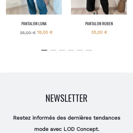
PANTALON LUNA
PANTALON RUBEN
Le
Le
18,00
€
35,00
€
35,00
€
prix
prix
initial
actuel
était :
est :
35,00 €.
18,00 €.
NEWSLETTER
Restez informés des dernières tendances
mode avec LOD Concept.