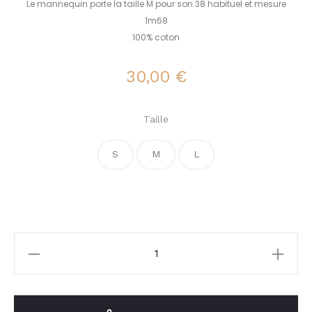
Le mannequin porte la taille M pour son 38 habituel et mesure
1m68
100% coton
30,00
€
Taille
S
M
L
quantité
de
Pantalon
César