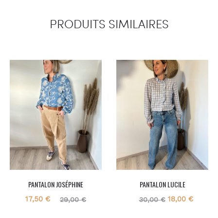
PRODUITS SIMILAIRES
PANTALON JOSÉPHINE
PANTALON LUCILE
Le
Le
Le
Le
17,50
€
18,00
€
29,00
€
30,00
€
prix
prix
prix
prix