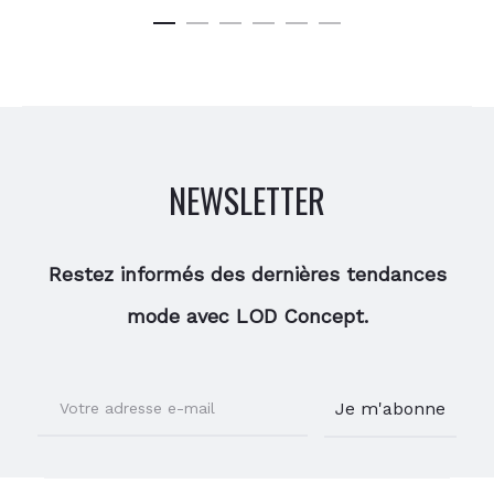
actuel
initial
initial
actuel
est :
était :
était :
est :
17,50 €.
29,00 €.
30,00 €.
18,00 €
NEWSLETTER
Restez informés des dernières tendances
mode avec LOD Concept.