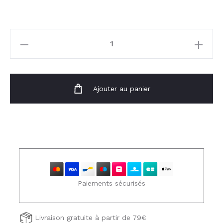
quantité
de
Pantalon
Alvaro
Ajouter au panier
Paiements sécurisés
Livraison gratuite à partir de 79€