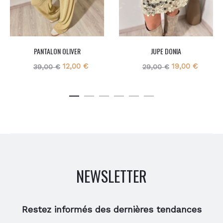
PANTALON OLIVER
JUPE DONIA
Le
Le
Le
Le
12,00
€
19,00
€
39,00
€
29,00
€
prix
prix
prix
prix
initial
actuel
initial
actuel
était :
est :
était :
est :
39,00 €.
12,00 €.
29,00 €.
19,00 €
NEWSLETTER
Restez informés des dernières tendances