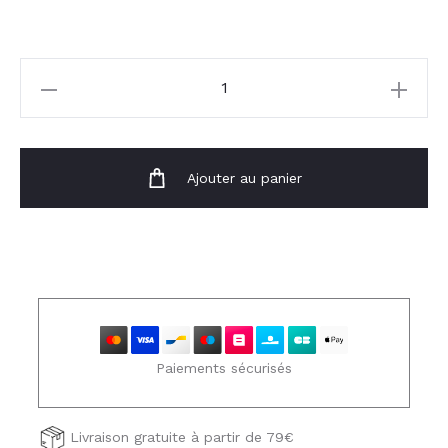
quantité
de
Jupe-
short
Ajouter au panier
Armilla
Paiements sécurisés
Livraison gratuite à partir de 79€