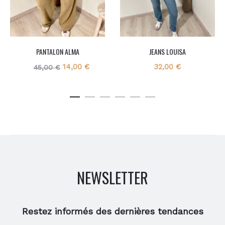
PANTALON ALMA
JEANS LOUISA
Le
Le
14,00
€
32,00
€
45,00
€
prix
prix
initial
actuel
était :
est :
45,00 €.
14,00 €.
NEWSLETTER
Restez informés des dernières tendances