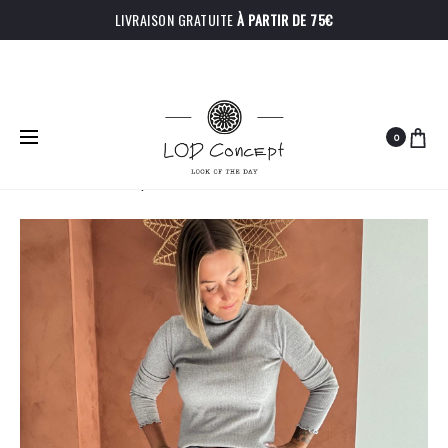
LIVRAISON GRATUITE
À PARTIR DE 75€
0
PRODU
JUPE-
TOP
Accueil
Bas
Jupe-short Armilla
SHORT
FERNAND
NAVIGA
AMELINE