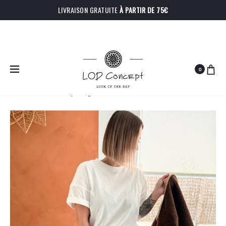
LIVRAISON GRATUITE
À PARTIR DE 75€
0
PRODU
JUPE-
TOP
Accueil
Bas
Jupe Olga
SHORT
CÉLESTE
NAVIGA
RALPH