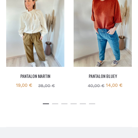
PANTALON MARTIN
PANTALON BLUEY
Le
Le
Le
Le
19,00
€
14,00
€
38,00
€
40,00
€
prix
prix
prix
prix
actuel
initial
initial
actuel
est :
était :
était :
est :
19,00 €.
38,00 €.
40,00 €.
14,00 €