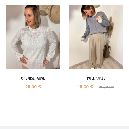
CHEMISE FAUVE
PULL ANAÉE
Le
Le
29,00
€
19,00
€
32,00
€
prix
prix
actuel
initial
est :
était :
19,00 €.
32,00 €.