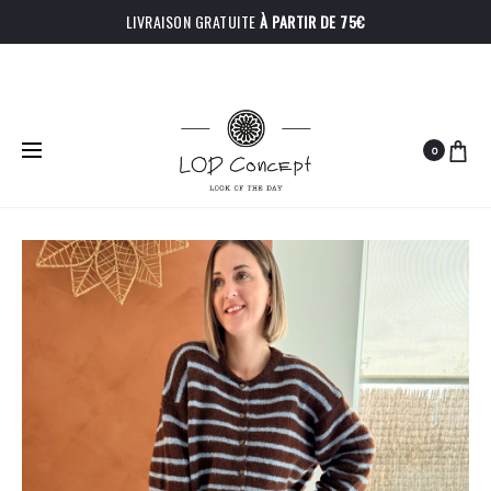
LIVRAISON GRATUITE
À PARTIR DE 75€
0
PRODU
PANTALON
PULL
Accueil
Hauts
Gilet Hubert
BARNEY
ROSA
NAVIGA