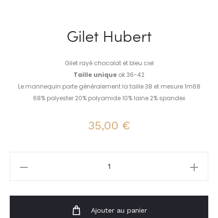
Gilet Hubert
Gilet rayé chocolat et bleu ciel
Taille unique
ok 36-42
Le mannequin porte généralement la taille 38 et mesure 1m68
68% polyester 20% polyamide 10% laine 2% spandex
35,00
€
quantité
de
Gilet
Hubert
Ajouter au panier