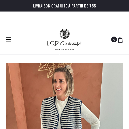
LIVRAISON GRATUITE
À PARTIR DE 75€
0
PRODU
SWEAT
JEANS
Accueil
Hauts
Gilet Emery
CLOVIS
CONNOR
NAVIGA