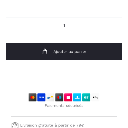
quantité
de
Gilet
Emery
Ajouter au panier
Paiements sécurisés
Livraison gratuite à partir de 79€