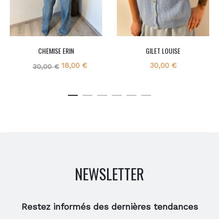
CHEMISE ERIN
GILET LOUISE
Le
Le
18,00
€
30,00
€
30,00
€
prix
prix
initial
actuel
était :
est :
30,00 €.
18,00 €.
NEWSLETTER
Restez informés des dernières tendances