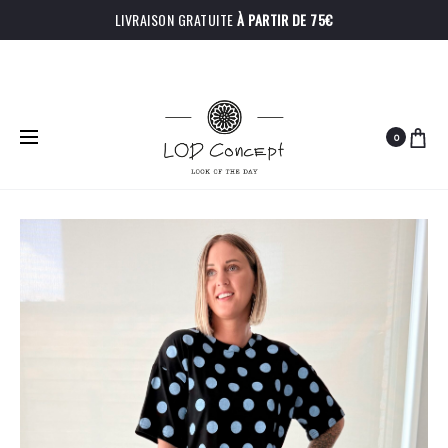
LIVRAISON GRATUITE
À PARTIR DE 75€
0
PRODU
CHEMISE
TOP
Accueil
Hauts
T-shirt Vanina
ROMUALD
JULIETTE
NAVIGA