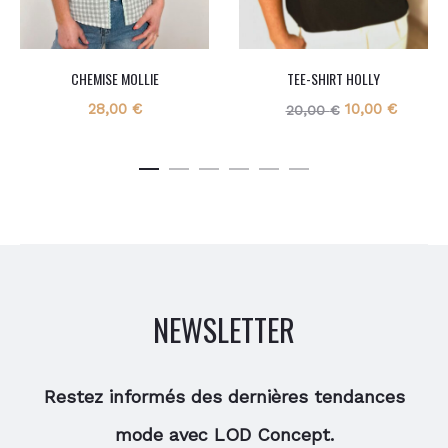
CHEMISE MOLLIE
TEE-SHIRT HOLLY
Le
Le
28,00
€
10,00
€
20,00
€
prix
prix
initial
actuel
était :
est :
20,00 €.
10,00 €
NEWSLETTER
Restez informés des dernières tendances
mode avec LOD Concept.