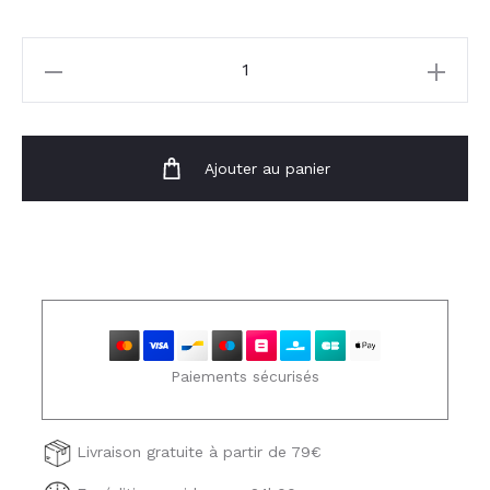
quantité
de
T-
shirt
Ajouter au panier
Rachelle
Paiements sécurisés
Livraison gratuite à partir de 79€