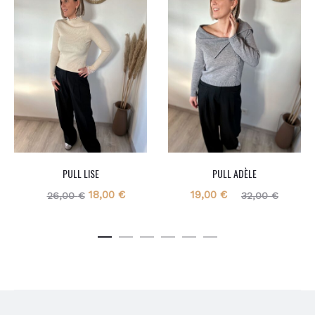
PULL LISE
PULL ADÈLE
Le
Le
Le
Le
18,00
€
19,00
€
26,00
€
32,00
€
prix
prix
prix
prix
initial
actuel
actuel
initial
était :
est :
est :
était :
26,00 €.
18,00 €.
19,00 €.
32,00 €.