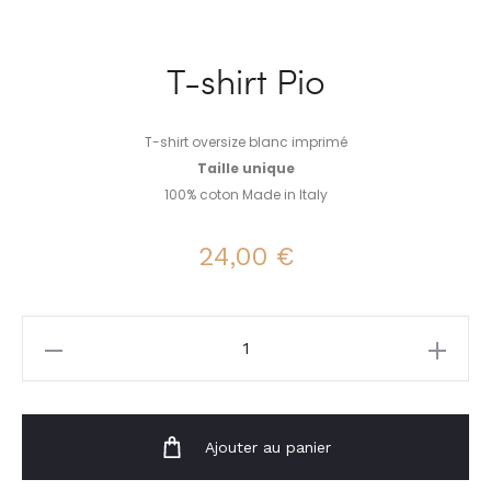
T-shirt Pio
T-shirt oversize blanc imprimé
Taille unique
100% coton Made in Italy
24,00
€
quantité
de
T-
shirt
Ajouter au panier
Pio