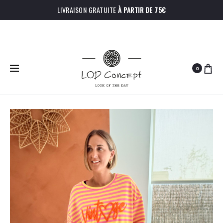
LIVRAISON GRATUITE
À PARTIR DE 75€
0
PRODU
PANTALON
PANTALON
Accueil
Hauts
T-shirt César
CARMEN
PALERMO
NAVIGA