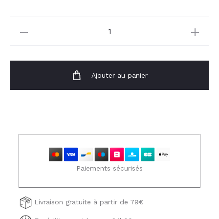
quantité
de
Short
Allie
Ajouter au panier
Paiements sécurisés
Livraison gratuite à partir de 79€