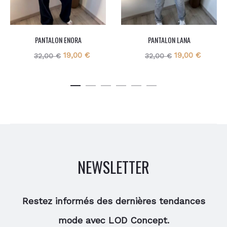
PANTALON ENORA
PANTALON LANA
Le
Le
Le
Le
19,00
€
19,00
€
32,00
€
32,00
€
prix
prix
prix
prix
initial
actuel
initial
actuel
était :
est :
était :
est :
32,00 €.
19,00 €.
32,00 €.
19,00 €
NEWSLETTER
Restez informés des dernières tendances
mode avec LOD Concept.