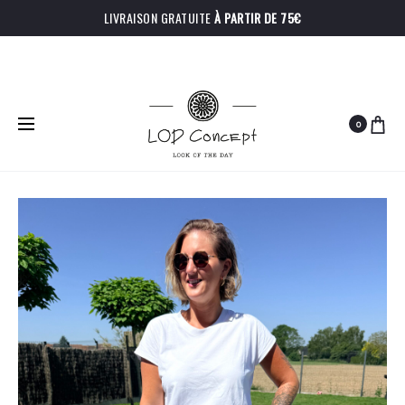
LIVRAISON GRATUITE
À PARTIR DE 75€
0
PRODU
PANTALON
BERMUDA
Accueil
Bas
Short Allie
ANTOINE
COLLEEN
NAVIGA