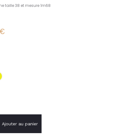
e taille 38 et mesure 1m68
€
Ajouter au panier