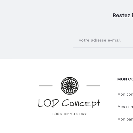
Restez 
MON C
Mon co
Mes co
Mon pan