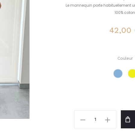
Le mannequin porte habituellement un
100% coton
42,00
Couleur
quantité
de
Ensemble