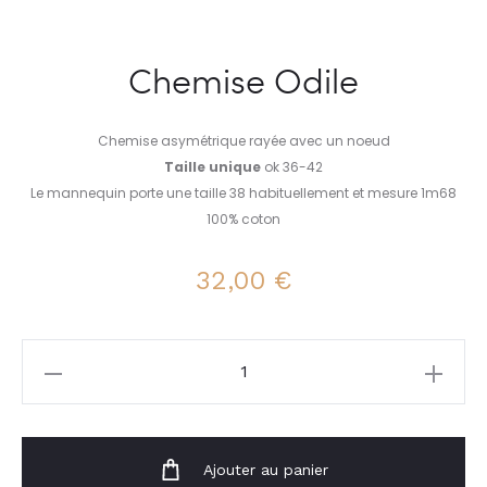
Chemise Odile
Chemise asymétrique rayée avec un noeud
Taille unique
ok 36-42
Le mannequin porte une taille 38 habituellement et mesure 1m68
100% coton
32,00
€
quantité
de
Chemise
Odile
Ajouter au panier