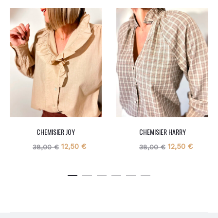
CHEMISIER JOY
CHEMISIER HARRY
Le
Le
Le
Le
12,50
€
12,50
€
38,00
€
38,00
€
prix
prix
prix
prix
initial
actuel
initial
actuel
était :
est :
était :
est :
38,00 €.
12,50 €.
38,00 €.
12,50 €