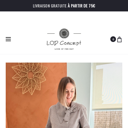
LIVRAISON GRATUITE
À PARTIR DE 75€
0
PRODU
GILET
PULL
Accueil
Hauts
Chemise Odile
OLYMPE
BAO
NAVIGA