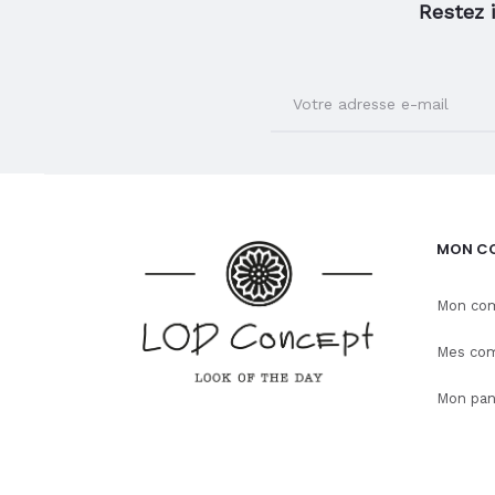
Restez 
MON C
Mon co
Mes co
Mon pan