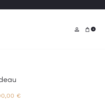
Compte
0
adeau
00,00
€