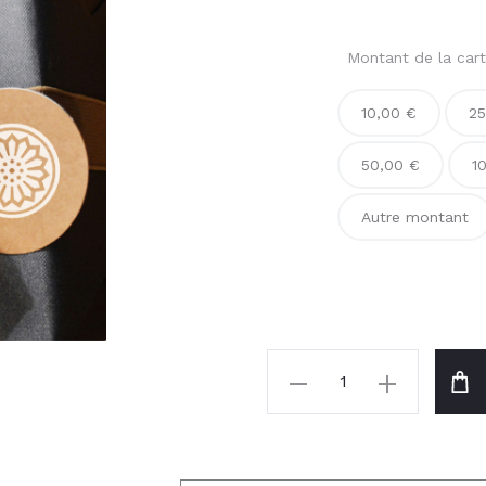
Montant de la car
10,00 €
25
50,00 €
1
Autre montant
quantité
de
Carte
Cadeau