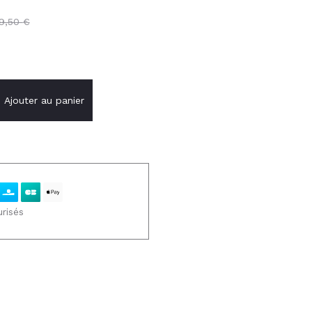
19,50
€
Ajouter au panier
risés