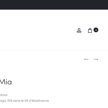
Compte
0
PRODUC
ECHARPE
PANTALON
MIA
BLUEY
NAVIGAT
Mia
 doux
aga, 15% laine et 3% d’élasthanne