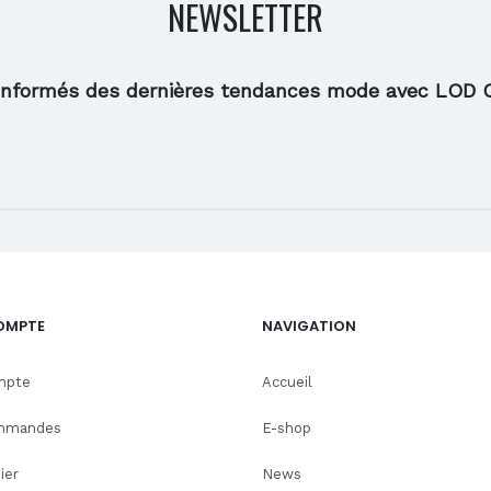
NEWSLETTER
du
produit
informés des dernières tendances mode avec LOD 
OMPTE
NAVIGATION
mpte
Accueil
mmandes
E-shop
ier
News