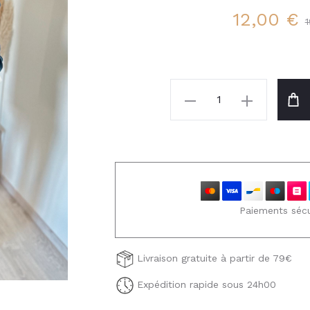
Le
Le
12,00
€
prix
prix
actuel
initial
quantité
de
est :
était :
Bonnet
Mia
12,00 €.
19,50 €.
Paiements sécu
Livraison gratuite à partir de 79€
Expédition rapide sous 24h00