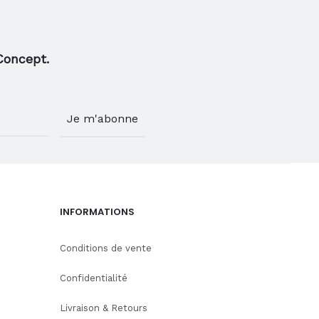
du
du
produit
produ
Concept.
INFORMATIONS
Conditions de vente
Confidentialité
Livraison & Retours