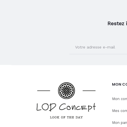
Restez 
MON C
Mon co
Mes co
Mon pan